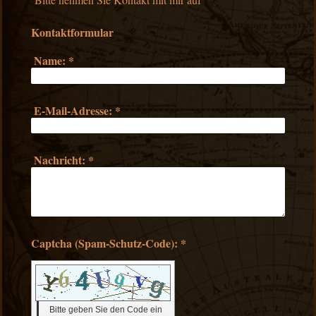
Kontaktformular
Name:
*
E-Mail-Adresse:
*
Nachricht:
*
Captcha (Spam-Schutz-Code): *
Bitte geben Sie den Code ein